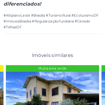
diferenciados!
#AltiplanoLeste #Brasília #TurismoRural #EcoturismoDF
#ImóveisBrasília #RegularizaçãoFundiária #Cerrado
#TrilhasDF
Imóveis similares
Muita área verde