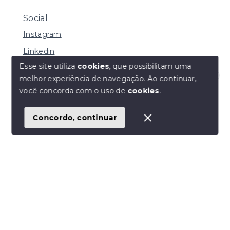
Social
Instagram
Linkedin
Esse site utiliza
cookies
, que possibilitam uma
melhor experiência de navegação.
Ao continuar,
Olá! Clique aqui e fale agora comigo.
você concorda com o uso de
cookies
.
© Copyright 2026 - CLS IMOBILIÁRIA - Todos os
direitos reservados
1
Concordo, continuar
SITE PARA IMOBILIARIA
Início
Histórico
Favoritos