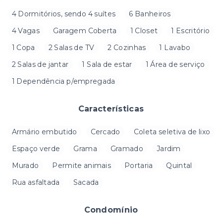
4 Dormitórios, sendo 4 suítes
6 Banheiros
4 Vagas
Garagem Coberta
1 Closet
1 Escritório
1 Copa
2 Salas de TV
2 Cozinhas
1 Lavabo
2 Salas de jantar
1 Sala de estar
1 Área de serviço
1 Dependência p/empregada
Características
Armário embutido
Cercado
Coleta seletiva de lixo
Espaço verde
Grama
Gramado
Jardim
Murado
Permite animais
Portaria
Quintal
Rua asfaltada
Sacada
Condomínio