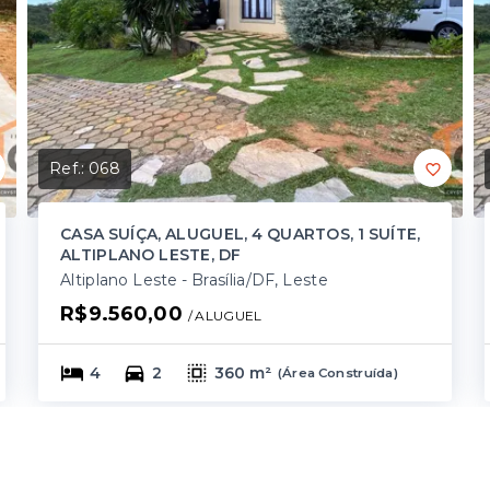
Ref.:
068
CASA SUÍÇA, ALUGUEL, 4 QUARTOS, 1 SUÍTE,
ALTIPLANO LESTE, DF
Altiplano Leste - Brasília/DF, Leste
R$9.560,00
/ 
ALUGUEL
4
2
360 m²
(
Área Construída
)