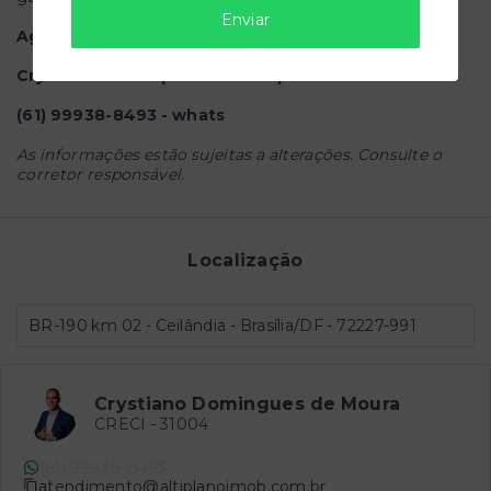
Enviar
Agende agora sua visita!
Crystiano Moura (CRECI: 31004)
(61) 99938-8493 - whats
As informações estão sujeitas a alterações. Consulte o
corretor responsável.
Localização
BR-190 km 02 - Ceilândia - Brasília/DF
- 72227-991
Crystiano Domingues de Moura
CRECI -
31004
(61) 99938-8493
atendimento@altiplanoimob.com.br