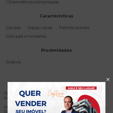
1 Dependência p/empregada
Características
Cercado
Espaço verde
Permite animais
Vista para a montanha
Proximidades
Rodovia
Descrição do imóvel
TERRENO COM APTIDÃO PARA CRIAÇÃO, HARAS,
AGROINDÚSTRIA OU FRIGORÍFICO
RIACHO COM MUITA ÁGUA E VÁRIOS PIQUETES PARA
CRIAÇÃO E PASTO