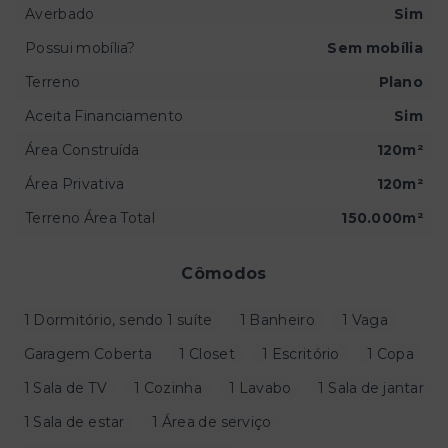
Averbado
Sim
Possui mobília?
Sem mobília
Terreno
Plano
Aceita Financiamento
Sim
Área Construída
120m²
Área Privativa
120m²
Terreno Área Total
150.000m²
Cômodos
1 Dormitório, sendo 1 suíte
1 Banheiro
1 Vaga
Garagem Coberta
1 Closet
1 Escritório
1 Copa
1 Sala de TV
1 Cozinha
1 Lavabo
1 Sala de jantar
1 Sala de estar
1 Área de serviço