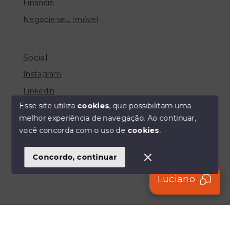
Financie
Negocie seu Imóvel
Social
Instagram
Linkedin
Esse site utiliza
cookies
, que possibilitam uma
melhor experiência de navegação.
Ao continuar,
você concorda com o uso de
cookies
.
© Copyright 2026 - CLS IMOBILIÁRIA - Todos os
direitos reservados
Concordo, continuar
SITE PARA IMOBILIARIA
Luciano
Início
Histórico
Favoritos